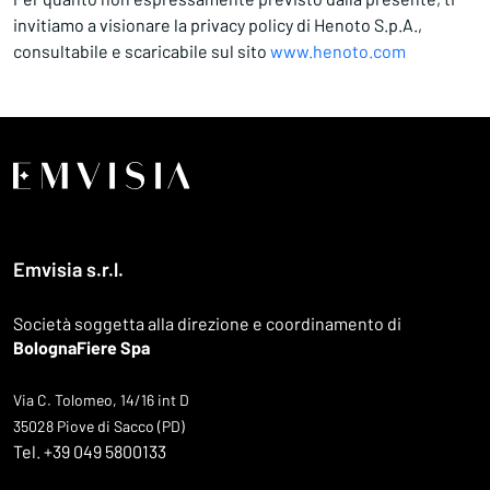
invitiamo a visionare la privacy policy di Henoto S.p.A.,
consultabile e scaricabile sul sito
www.henoto.com
Emvisia s.r.l.
Società soggetta alla direzione e coordinamento di
BolognaFiere Spa
Via C. Tolomeo, 14/16 int D
35028 Piove di Sacco (PD)
Tel. +39 049 5800133