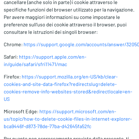
cancellare (anche solo in parte) i cookie attraverso le
specifiche funzioni del browser utilizzato per la navigazione.
Per avere maggiori informazioni su come impostare le
preferenze sull’uso dei cookie attraverso il browser, puoi
consultare le istruzioni dei singoli browser:
Chrome:
https://support.google.com/accounts/answer/3205
Safari:
https://support.apple.com/en-
in/guide/safari/sfri11471/mac
Firefox:
https://support.mozilla.org/en-US/kb/clear-
cookies-and-site-data-firefox?redirectslug=delete-
cookies-remove-info-websites-stored&redirectlocale=en-
US
Microsoft Edge:
https://support.microsoft.com/en-
us/topic/how-to-delete-cookie-files-in-internet-explorer-
bca9446f-d873-78de-77ba-d42645fa52fc
Per quanto non espressamente previsto dalla presente, ti